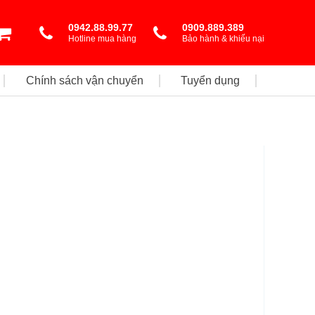
0942.88.99.77
0909.889.389
Hotline mua hàng
Bảo hành & khiếu nại
Chính sách vận chuyển
Tuyển dụng