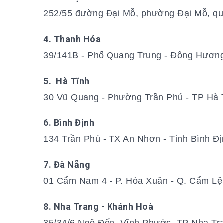
252/55 đường Đại Mỗ, phường Đại Mỗ, q
4. Thanh Hóa
39/141B - Phố Quang Trung - Đông Hương
5. Hà Tĩnh
30 Vũ Quang - Phường Trần Phú - TP Hà 
6. Bình Định
134 Trần Phú - TX An Nhơn - Tỉnh Bình Đị
7. Đà Nẵng
01 Cẩm Nam 4 - P. Hòa Xuân - Q. Cẩm Lệ
8. Nha Trang - Khánh Hoà
35/34/6 Ngô Đến, Vĩnh Phước, TP Nha Tr