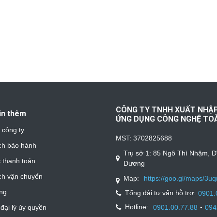
CÔNG TY TNHH XUẤT NHẬ
in thêm
ỨNG DỤNG CÔNG NGHỆ TO
u công ty
MST: 3702825688
ch bảo hành
Trụ sở 1: 85 Ngô Thì Nhậm, D
 thanh toán
Dương
ch vận chuyển
Map:
https://goo.gl/maps/3
ng
Tổng đài tư vấn hỗ trợ:
0901.
Hotline:
-
0901.00.77.88
094
đại lý ủy quyền