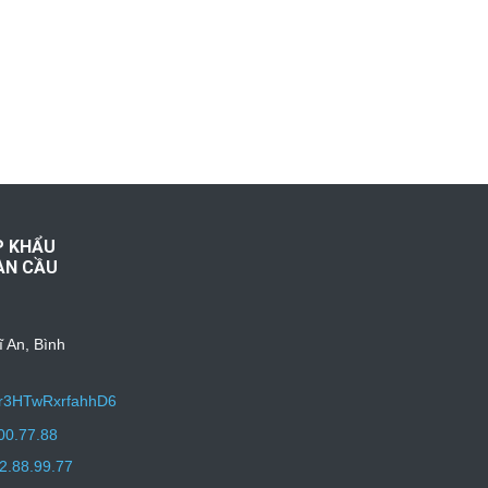
P KHẨU
ÀN CẦU
ĩ An, Bình
uqr3HTwRxrfahhD6
00.77.88
2.88.99.77