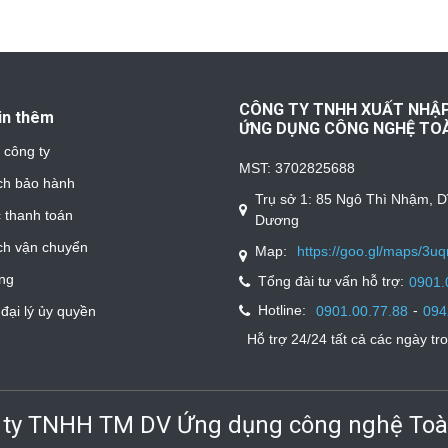
CÔNG TY TNHH XUẤT NHẬ
in thêm
ỨNG DỤNG CÔNG NGHỆ TO
u công ty
MST: 3702825688
ch bảo hành
Trụ sở 1: 85 Ngô Thì Nhậm, D
 thanh toán
Dương
ch vận chuyển
Map:
https://goo.gl/maps/3
ng
Tổng đài tư vấn hỗ trợ:
0901.
Hotline:
-
0901.00.77.88
094
đại lý ủy quyền
Hỗ trợ 24/24 tất cả các ngày tr
 ty TNHH TM DV Ứng dụng
công nghệ Toà