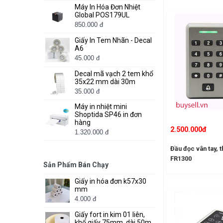
Máy In Hóa Đơn Nhiệt
Global POS179UL
850.000 đ
Giấy In Tem Nhãn - Decal
A6
45.000 đ
Decal mã vạch 2 tem khổ
35x22 mm dài 30m
35.000 đ
Máy in nhiệt mini
Shoptida SP46 in đơn
hàng
2.500.000đ
1.320.000 đ
Đầu đọc vân tay, 
FR1300
Sản Phẩm Bán Chạy
Giấy in hóa đơn k57x30
mm
4.000 đ
Giấy fort in kim 01 liên,
khổ giấy 75mm, dài 50m