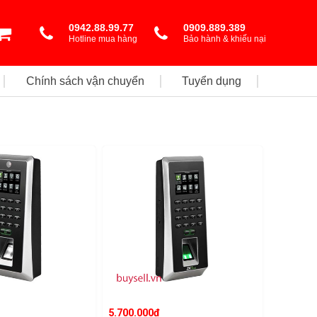
0942.88.99.77
0909.889.389
Hotline mua hàng
Bảo hành & khiếu nại
Chính sách vận chuyển
Tuyển dụng
5.700.000đ