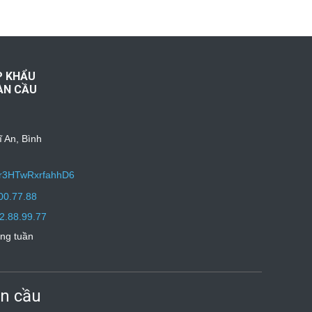
P KHẨU
ÀN CẦU
ĩ An, Bình
uqr3HTwRxrfahhD6
00.77.88
2.88.99.77
ong tuần
n cầu