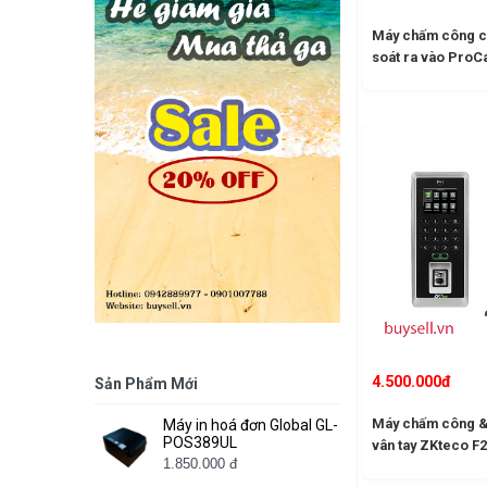
Máy chấm công c
soát ra vào ProC
4.500.000đ
Sản Phẩm Mới
Máy chấm công &
Máy in hoá đơn Global GL-
POS389UL
vân tay ZKteco F2
1.850.000 đ