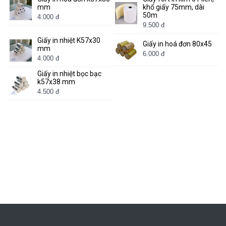
mm
khổ giấy 75mm, dài
50m
4.000 đ
9.500 đ
Giấy in nhiệt K57x30
Giấy in hoá đơn 80x45
mm
6.000 đ
4.000 đ
Giấy in nhiệt bọc bạc
k57x38 mm
4.500 đ