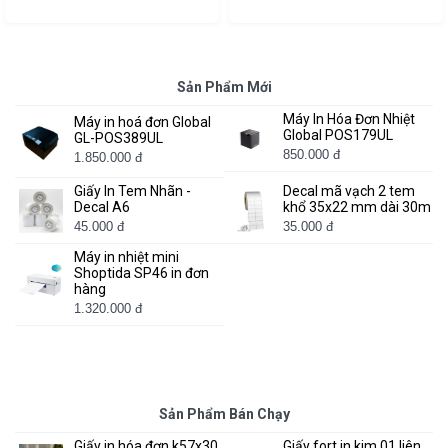
Sản Phẩm Mới
Máy In Hóa Đơn Nhiệt
Máy in hoá đơn Global
Global POS179UL
GL-POS389UL
850.000 đ
1.850.000 đ
Giấy In Tem Nhãn -
Decal mã vạch 2 tem
Decal A6
khổ 35x22 mm dài 30m
45.000 đ
35.000 đ
Máy in nhiệt mini
Shoptida SP46 in đơn
hàng
1.320.000 đ
Sản Phẩm Bán Chạy
Giấy in hóa đơn k57x30
Giấy fort in kim 01 liên,