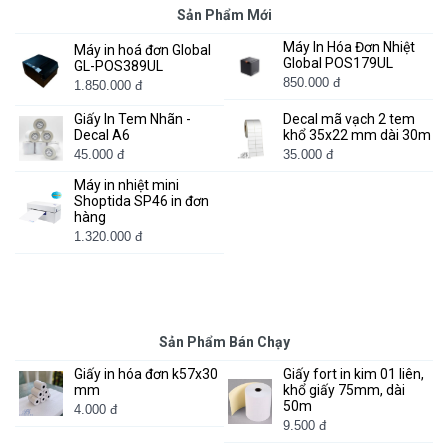
Sản Phẩm Mới
Máy In Hóa Đơn Nhiệt
Máy in hoá đơn Global
Global POS179UL
GL-POS389UL
850.000 đ
1.850.000 đ
Giấy In Tem Nhãn -
Decal mã vạch 2 tem
Decal A6
khổ 35x22 mm dài 30m
45.000 đ
35.000 đ
Máy in nhiệt mini
Shoptida SP46 in đơn
hàng
1.320.000 đ
Sản Phẩm Bán Chạy
Giấy in hóa đơn k57x30
Giấy fort in kim 01 liên,
mm
khổ giấy 75mm, dài
50m
4.000 đ
9.500 đ