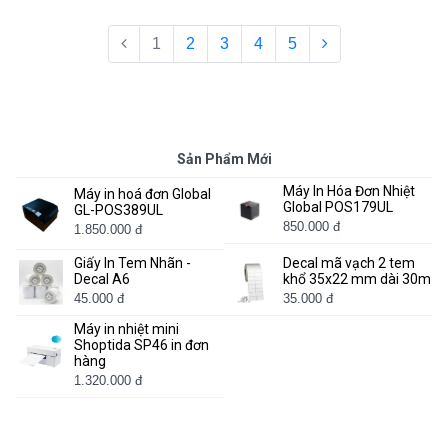
1
2
3
4
5
Sản Phẩm Mới
Máy In Hóa Đơn Nhiệt
Máy in hoá đơn Global
Global POS179UL
GL-POS389UL
850.000 đ
1.850.000 đ
Giấy In Tem Nhãn -
Decal mã vạch 2 tem
Decal A6
khổ 35x22 mm dài 30m
45.000 đ
35.000 đ
Máy in nhiệt mini
Shoptida SP46 in đơn
hàng
1.320.000 đ