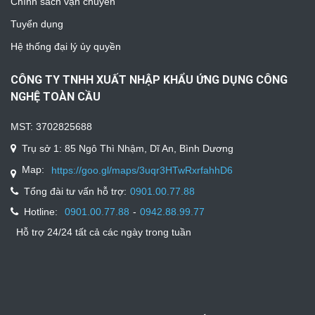
Chính sách vận chuyển
Tuyển dụng
Hệ thống đại lý ủy quyền
CÔNG TY TNHH XUẤT NHẬP KHẨU ỨNG DỤNG CÔNG
NGHỆ TOÀN CẦU
MST: 3702825688
Trụ sở 1: 85 Ngô Thì Nhậm, Dĩ An, Bình Dương
Map:
https://goo.gl/maps/3uqr3HTwRxrfahhD6
Tổng đài tư vấn hỗ trợ:
0901.00.77.88
Hotline:
-
0901.00.77.88
0942.88.99.77
Hỗ trợ 24/24 tất cả các ngày trong tuần