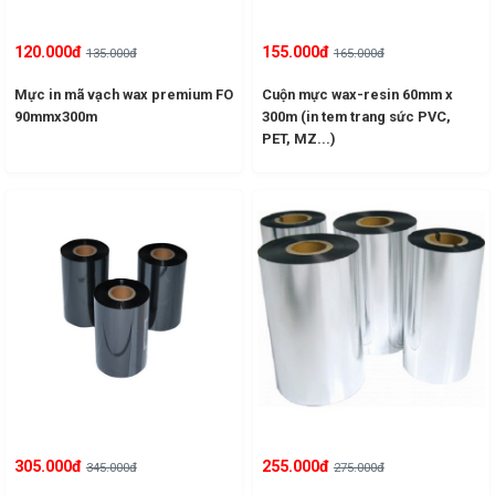
120.000đ
155.000đ
135.000đ
165.000đ
Mực in mã vạch wax premium FO
Cuộn mực wax-resin 60mm x
90mmx300m
300m (in tem trang sức PVC,
PET, MZ...)
305.000đ
255.000đ
345.000đ
275.000đ