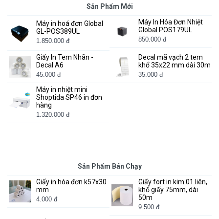
Sản Phẩm Mới
Máy In Hóa Đơn Nhiệt
Máy in hoá đơn Global
Global POS179UL
GL-POS389UL
850.000 đ
1.850.000 đ
Giấy In Tem Nhãn -
Decal mã vạch 2 tem
Decal A6
khổ 35x22 mm dài 30m
45.000 đ
35.000 đ
Máy in nhiệt mini
Shoptida SP46 in đơn
hàng
1.320.000 đ
Sản Phẩm Bán Chạy
Giấy in hóa đơn k57x30
Giấy fort in kim 01 liên,
mm
khổ giấy 75mm, dài
50m
4.000 đ
9.500 đ