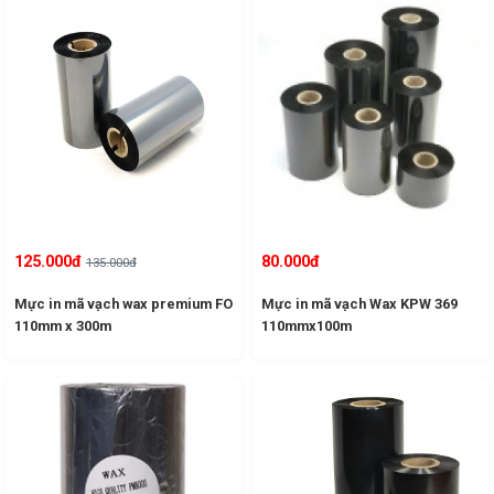
125.000đ
80.000đ
135.000đ
Mực in mã vạch wax premium FO
Mực in mã vạch Wax KPW 369
110mm x 300m
110mmx100m