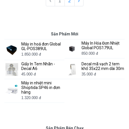
1
2
Sản Phẩm Mới
Máy In Hóa Đơn Nhiệt
Máy in hoá đơn Global
Global POS179UL
GL-POS389UL
850.000 đ
1.850.000 đ
Giấy In Tem Nhãn -
Decal mã vạch 2 tem
Decal A6
khổ 35x22 mm dài 30m
45.000 đ
35.000 đ
Máy in nhiệt mini
Shoptida SP46 in đơn
hàng
1.320.000 đ
Sản Phẩm Bán Chạy