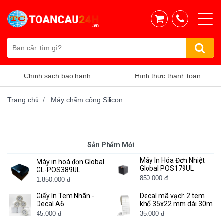
Chính sách bảo hành
Hình thức thanh toán
Trang chủ
Máy chấm công Silicon
Sản Phẩm Mới
Máy In Hóa Đơn Nhiệt
Máy in hoá đơn Global
Global POS179UL
GL-POS389UL
850.000 đ
1.850.000 đ
Giấy In Tem Nhãn -
Decal mã vạch 2 tem
Decal A6
khổ 35x22 mm dài 30m
45.000 đ
35.000 đ