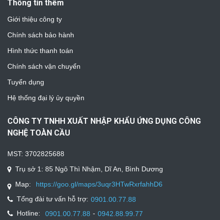
Thông tin thêm
Giới thiệu công ty
Chính sách bảo hành
Hình thức thanh toán
Chính sách vận chuyển
Tuyển dụng
Hệ thống đại lý ủy quyền
CÔNG TY TNHH XUẤT NHẬP KHẨU ỨNG DỤNG CÔNG
NGHỆ TOÀN CẦU
MST: 3702825688
Trụ sở 1: 85 Ngô Thì Nhậm, Dĩ An, Bình Dương
Map:
https://goo.gl/maps/3uqr3HTwRxrfahhD6
Tổng đài tư vấn hỗ trợ:
0901.00.77.88
Hotline:
-
0901.00.77.88
0942.88.99.77