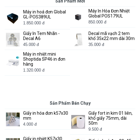
Sản Phẩm Mới
Máy In Hóa Đơn Nhiệt
Máy in hoá đơn Global
Global POS179UL
GL-POS389UL
850.000 đ
1.850.000 đ
Giấy In Tem Nhãn -
Decal mã vạch 2 tem
Decal A6
khổ 35x22 mm dài 30m
45.000 đ
35.000 đ
Máy in nhiệt mini
Shoptida SP46 in đơn
hàng
1.320.000 đ
Sản Phẩm Bán Chạy
Giấy in hóa đơn k57x30
Giấy fort in kim 01 liên,
mm
khổ giấy 75mm, dài
50m
4.000 đ
9.500 đ
Giấy in nhiệt K57x30