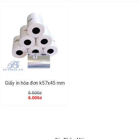
Giấy in hóa đơn k57x45 mm
6.500
đ
6.000
đ