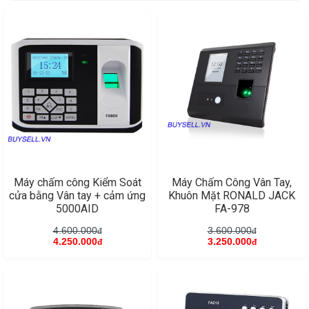
Máy chấm công Kiểm Soát
Máy Chấm Công Vân Tay,
cửa bằng Vân tay + cảm ứng
Khuôn Mặt RONALD JACK
5000AID
FA-978
4.600.000
3.600.000
đ
đ
4.250.000
3.250.000
đ
đ