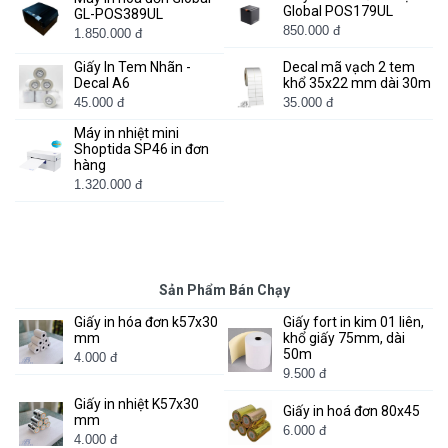
Global POS179UL
GL-POS389UL
850.000 đ
1.850.000 đ
Giấy In Tem Nhãn -
Decal mã vạch 2 tem
Decal A6
khổ 35x22 mm dài 30m
45.000 đ
35.000 đ
Máy in nhiệt mini
Shoptida SP46 in đơn
hàng
1.320.000 đ
Sản Phẩm Bán Chạy
Giấy in hóa đơn k57x30
Giấy fort in kim 01 liên,
mm
khổ giấy 75mm, dài
50m
4.000 đ
9.500 đ
Giấy in nhiệt K57x30
Giấy in hoá đơn 80x45
mm
6.000 đ
4.000 đ