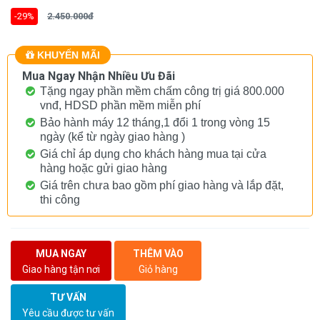
-29%
2.450.000đ
KHUYẾN MÃI
Mua Ngay Nhận Nhiều Ưu Đãi
Tặng ngay phần mềm chấm công trị giá 800.000
vnđ, HDSD phần mềm miễn phí
Bảo hành máy 12 tháng,1 đổi 1 trong vòng 15
ngày (kể từ ngày giao hàng )
Giá chỉ áp dụng cho khách hàng mua tại cửa
hàng hoặc gửi giao hàng
Giá trên chưa bao gồm phí giao hàng và lắp đặt,
thi công
MUA NGAY
THÊM VÀO
Giao hàng tận nơi
Giỏ hàng
TƯ VẤN
Yêu cầu được tư vấn