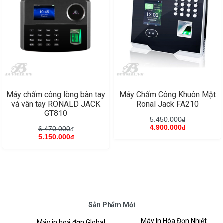
Máy chấm công lòng bàn tay
Máy Chấm Công Khuôn Mặt
và vân tay RONALD JACK
Ronal Jack FA210
GT810
5.450.000
đ
4.900.000
6.470.000
đ
đ
5.150.000
đ
Sản Phẩm Mới
Máy In Hóa Đơn Nhiệt
Máy in hoá đơn Global