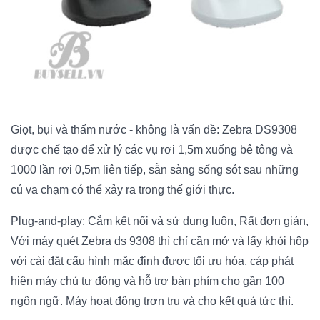
Giọt, bụi và thấm nước - không là vấn đề: Zebra DS9308
được chế tạo để xử lý các vụ rơi 1,5m xuống bê tông và
1000 lần rơi 0,5m liên tiếp, sẵn sàng sống sót sau những
cú va chạm có thể xảy ra trong thế giới thực.
Plug-and-play: Cắm kết nối và sử dụng luôn, Rất đơn giản,
Với máy quét Zebra ds 9308 thì chỉ cần mở và lấy khỏi hộp
với cài đặt cấu hình mặc định được tối ưu hóa, cáp phát
hiện máy chủ tự động và hỗ trợ bàn phím cho gần 100
ngôn ngữ. Máy hoạt động trơn tru và cho kết quả tức thì.