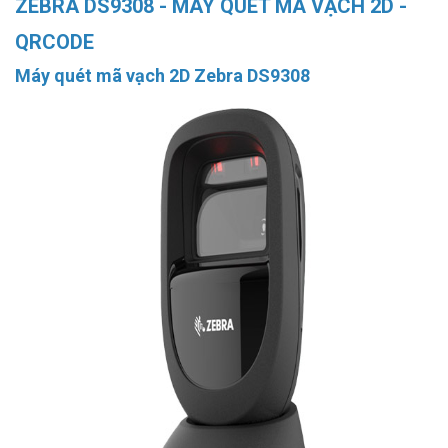
ZEBRA DS9308 - MÁY QUÉT MÃ VẠCH 2D -
QRCODE
Máy quét mã vạch 2D Zebra DS9308