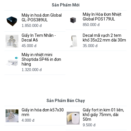
Sản Phẩm Mới
Máy In Hóa Đơn Nhiệt
Máy in hoá đơn Global
Global POS179UL
GL-POS389UL
850.000 đ
1.850.000 đ
Giấy In Tem Nhãn -
Decal mã vạch 2 tem
Decal A6
khổ 35x22 mm dài 30m
45.000 đ
35.000 đ
Máy in nhiệt mini
Shoptida SP46 in đơn
hàng
1.320.000 đ
Sản Phẩm Bán Chạy
Giấy in hóa đơn k57x30
Giấy fort in kim 01 liên,
mm
khổ giấy 75mm, dài
50m
4.000 đ
9.500 đ