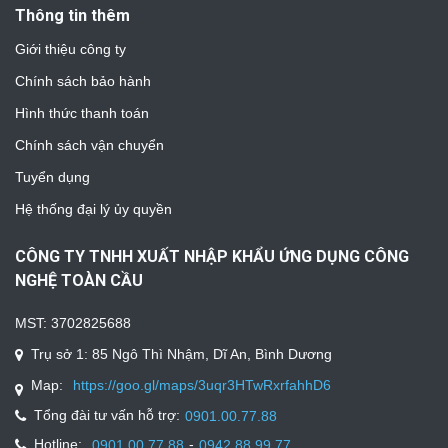
Thông tin thêm
Giới thiệu công ty
Chính sách bảo hành
Hình thức thanh toán
Chính sách vận chuyển
Tuyển dụng
Hệ thống đại lý ủy quyền
CÔNG TY TNHH XUẤT NHẬP KHẨU ỨNG DỤNG CÔNG
NGHỆ TOÀN CẦU
MST: 3702825688
Trụ sở 1: 85 Ngô Thì Nhậm, Dĩ An, Bình Dương
Map:
https://goo.gl/maps/3uqr3HTwRxrfahhD6
Tổng đài tư vấn hỗ trợ:
0901.00.77.88
Hotline:
-
0901.00.77.88
0942.88.99.77