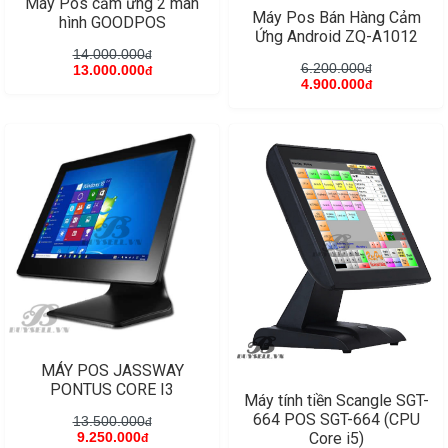
Máy Pos cảm ứng 2 màn
Máy Pos Bán Hàng Cảm
hình GOODPOS
Ứng Android ZQ-A1012
14.000.000
đ
6.200.000
13.000.000
đ
đ
4.900.000
đ
MÁY POS JASSWAY
PONTUS CORE I3
Máy tính tiền Scangle SGT-
664 POS SGT-664 (CPU
13.500.000
đ
9.250.000
Core i5)
đ