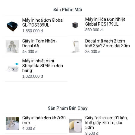
Sản Phẩm Mới
Máy In Hóa Đơn Nhiệt
Máy in hoá đơn Global
Global POS179UL
GL-POS389UL
850.000 đ
1.850.000 đ
Giấy In Tem Nhãn -
Decal mã vạch 2 tem
Decal A6
khổ 35x22 mm dài 30m
45.000 đ
35.000 đ
Máy in nhiệt mini
Shoptida SP46 in đơn
hàng
1.320.000 đ
Sản Phẩm Bán Chạy
Giấy in hóa đơn k57x30
Giấy fort in kim 01 liên,
mm
khổ giấy 75mm, dài
50m
4.000 đ
9.500 đ